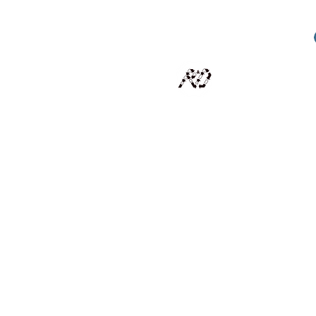
RECYCLAGE DESIGN
Des pièces d'exception et uniques d'artistes et artis
scalisation
Présentation
Artistes
Boutique
Revue de presse