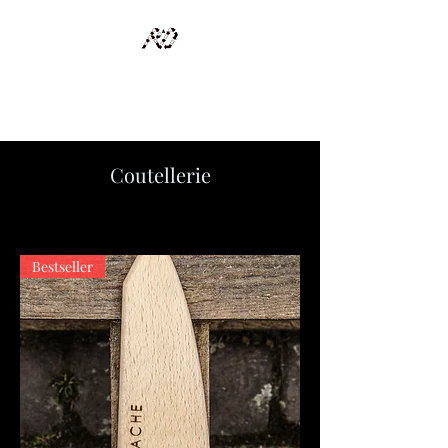
RECYCLAGE DESIGN
Des pièces d'exception et uniques d'artistes et artisans d'art
Coutellerie
Bestseller