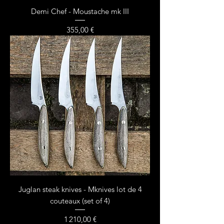
Demi Chef - Moustache mk III
Prix
355,00 €
Juglan steak knives - Mknives lot de 4
couteaux (set of 4)
Prix
1 210,00 €