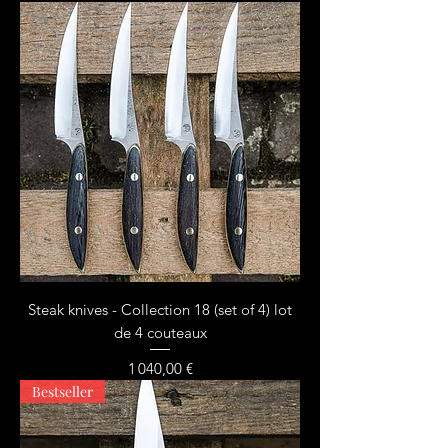
Steak knives - Collection 18 (set of 4) lot
de 4 couteaux
Prix
1 040,00 €
Bestseller