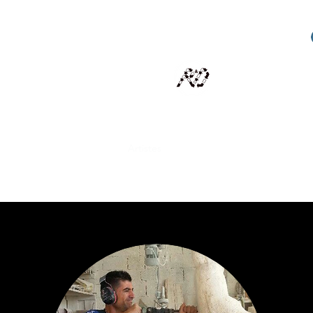
RECYCLAGE DESIGN
Des pièces d'exception et uniques d'artistes et artis
scalisation
Présentation
Artistes
Boutique
Revue de presse