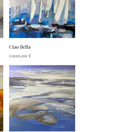
Aperçu rapide
Ciao Bella
Prix
1 000,00 €