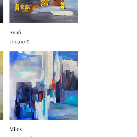
Aperçu rapide
Anafi
Prix
500,00 €
Aperçu rapide
Milos