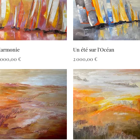
Aperçu rapide
Aperçu rapide
armonie
Un été sur l'Océan
rix
Prix
 000,00 €
2 000,00 €