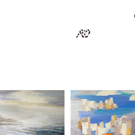
RECYCLAGE DESIGN
Des pièces d'exception et uniques d'artistes et artis
scalisation
Présentation
Artistes
Boutique
Revue de presse