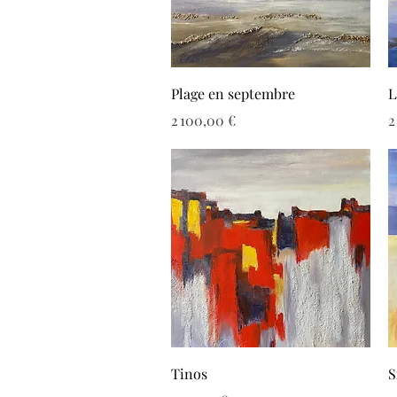
Aperçu rapide
Plage en septembre
L
Prix
P
2 100,00 €
2
Aperçu rapide
Tinos
S