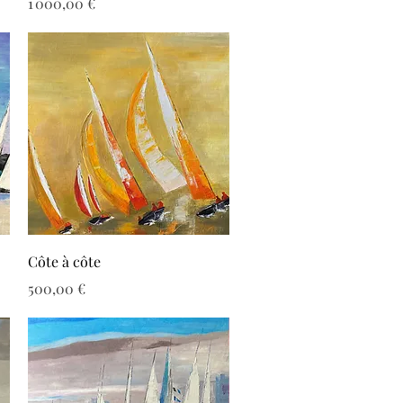
Prix
1 000,00 €
Aperçu rapide
Côte à côte
Prix
500,00 €