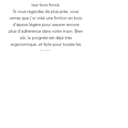
leur bois foncé.
Si vous regardez de plus près, vous
verrez que j'ai créé une finition en bois
d'épave légère pour assurer encore
plus d'adhérence dans votre main. Bien
sûr, la poignée est déjà très
ergonomique, et faite pour toutes les
mains.
Les matériaux de la poignée ont été
soigneusement sélectionnés pour vous
offrir la meilleure expérience possible.
Le bois stabilisé complète le tableau !
Non seulement votre poignée en bois
restera étanche, mais aucune saleté ne
pénétrera dans le bois.
Spécifications
Finition des lames : Mystic Mist, Nashiji
Longueur de la lame : 12 cm
Longueur totale : 21,5 cm