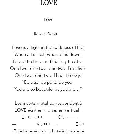
LOVE
Love
30 par 20 cm
Love is a light in the darkness of life,
When all is lost, when all is down,
I stop the time and feel my heart…
One two, one two, one two, I’m alive,
One two, one two, I hear the sky:
"Be true, be pure, be you,
You are so beautiful as you are…"
Les inserts métal correspondent à
LOVE écrit en morse, en vertical :
L :
•
―
•
•
O :
―
―
—
V :
•
•
• ― E : •
Fond aluminium : chute industrielle