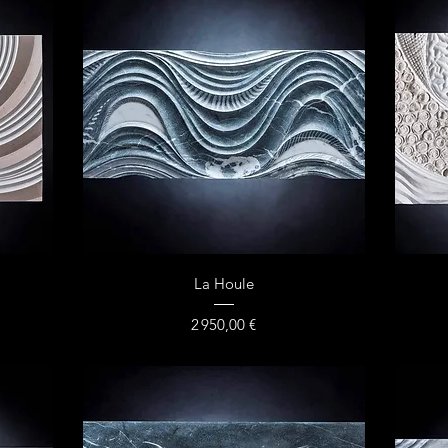
Aperçu rapide
La Houle
Prix
2 950,00 €