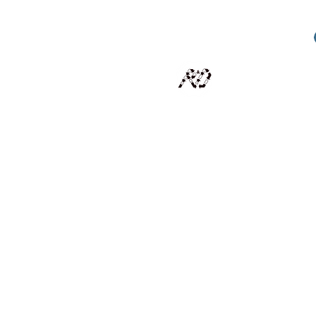
RECYCLAGE DESIGN
Des pièces d'exception et uniques d'artistes et artis
scalisation
Présentation
Artistes
Boutique
Revue de presse