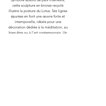
cette sculpture en bronze recyclé
illustre la posture du Lotus. Ses lignes
épurées en font une œuvre forte et
intemporelle, idéale pour une
décoration dédiée à la méditation, au
bien-être ou à l’art contemporain. Un
classique pour les amateurs de sérénité
et d’équilibre.
Détails techniques
Technique : bronze à la cire perdue
Tirage : pièce unique
Matière ; bronze vénitien 100% recyclé
Patine : Marron
Signature : initiales sur fesse droite
RECYCLAGE DESIGN
©2020 par Recyclage Design