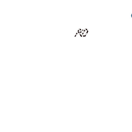
RECYCLAGE DESIGN
Des pièces d'exception et uniques d'artistes et artis
scalisation
Présentation
Artistes
Boutique
Revue de presse