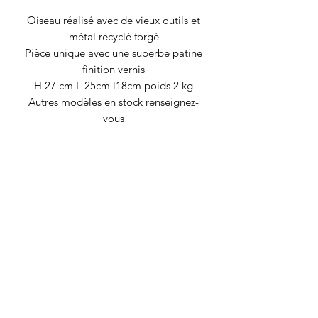
Oiseau réalisé avec de vieux outils et
métal recyclé forgé
Pièce unique avec une superbe patine
finition vernis
H 27 cm L 25cm l18cm poids 2 kg
Autres modèles en stock renseignez-
vous
RECYCLAGE DESIGN
©2020 par Recyclage Design
Mentions légales
Conditions générales
Politique de confidentialité