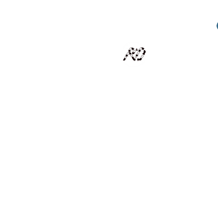
RECYCLAGE DESIGN
Des pièces d'exception et uniques d'artistes et artis
scalisation
Présentation
Artistes
Boutique
Revue de presse