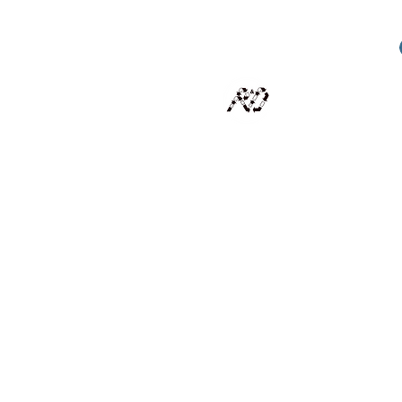
RECYCLAGE DESIGN
Des pièces d'exception et uniques d'artistes et artis
scalisation
Présentation
Artistes
Boutique
Revue de presse