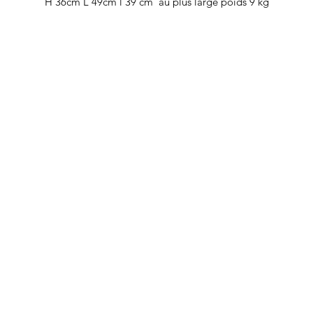
H 36cm L 49cm l 39 cm au plus large poids 9 kg