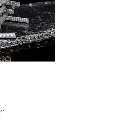
s
par
n