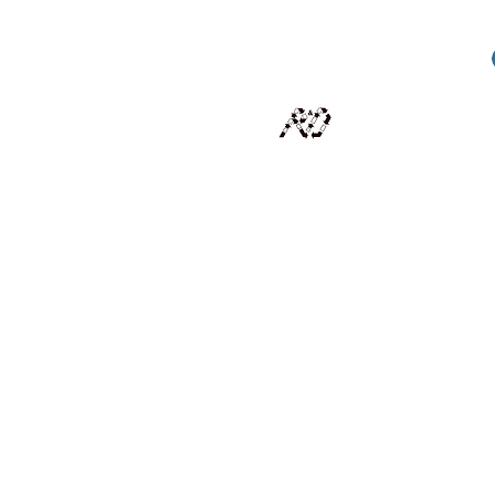
RECYCLAGE DESIGN
Des pièces d'exception et uniques d'artistes et artis
scalisation
Présentation
Artistes
Boutique
Revue de presse