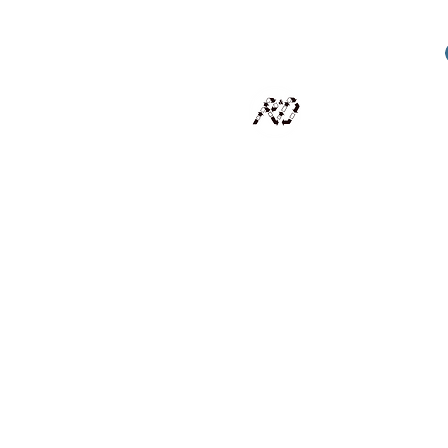
RECYCLAGE DESIGN
Des pièces d'exception et uniques d'artistes et artis
scalisation
Présentation
Artistes
Boutique
Revue de presse