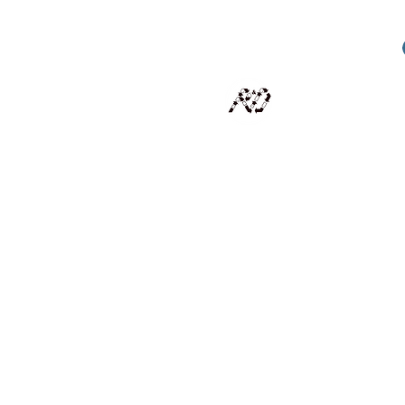
RECYCLAGE DESIGN
Des pièces d'exception et uniques d'artistes et artis
scalisation
Présentation
Artistes
Boutique
Revue de presse