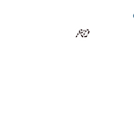
RECYCLAGE DESIGN
Des pièces d'exception et uniques d'artistes et artis
scalisation
Présentation
Artistes
Boutique
Revue de presse