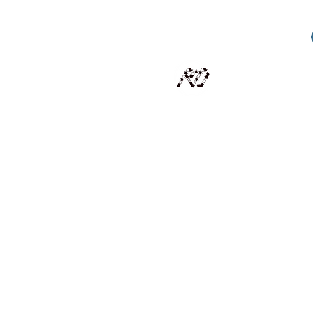
RECYCLAGE DESIGN
Des pièces d'exception et uniques d'artistes et artis
scalisation
Présentation
Artistes
Boutique
Revue de presse