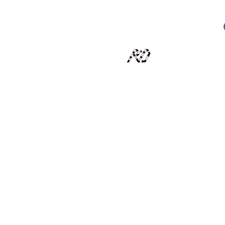
RECYCLAGE DESIGN
Des pièces d'exception et uniques d'artistes et artis
scalisation
Présentation
Artistes
Boutique
Revue de presse