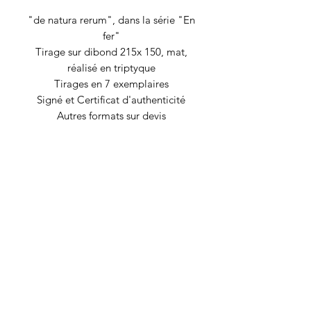
"de natura rerum", dans la série "En
fer"
Tirage sur dibond 215x 150, mat,
réalisé en triptyque
Tirages en 7 exemplaires
Signé et Certificat d'authenticité
Autres formats sur devis
RECYCLAGE DESIGN
©2020 par Recyclage Design
Mentions légales
Conditions générales
Politique de confidentialité