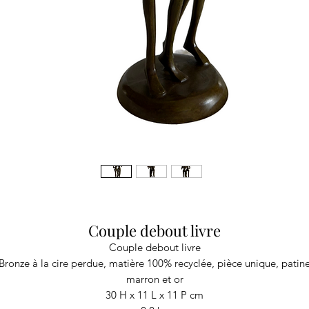
Couple debout livre
Couple debout livre
Bronze à la cire perdue, matière 100% recyclée, pièce unique, patin
marron et or
30 H x 11 L x 11 P cm