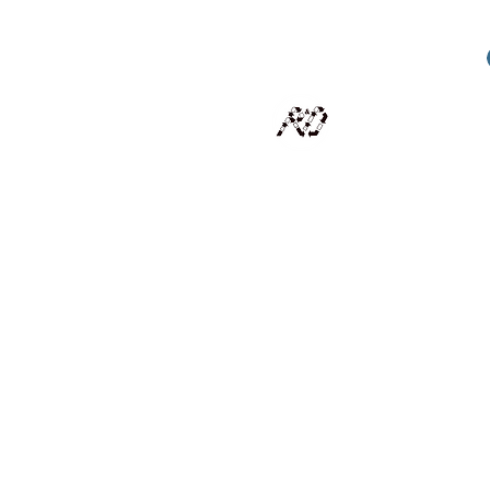
RECYCLAGE DESIGN
Des pièces d'exception et uniques d'artistes et artis
scalisation
Présentation
Artistes
Boutique
Revue de presse