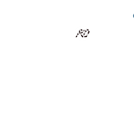
RECYCLAGE DESIGN
Des pièces d'exception et uniques d'artistes et artis
scalisation
Présentation
Artistes
Boutique
Revue de presse