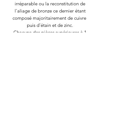
irréparable ou la reconstitution de
l'aliage de bronze ce dernier étant
composé majoritairement de cuivre
puis d'étain et de zinc.
Chacune des pièces supérieures à 1
500 € est livrée avec un certificat. Mon
travail étant coté, ce dernier est rédigé
par un expert judiciaire d'art
contemporain. Le certificat est émis
lors de la vente de la pièce
RECYCLAGE DESIGN
©2020 par Recyclage Design
Mentions légales
Conditions générales