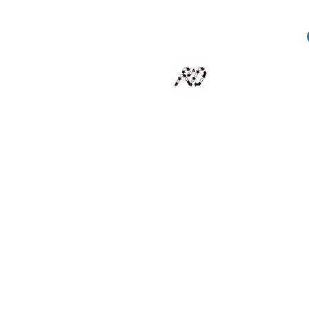
RECYCLAGE DESIGN
Des pièces d'exception et uniques d'artistes et artis
scalisation
Présentation
Artistes
Boutique
Revue de presse