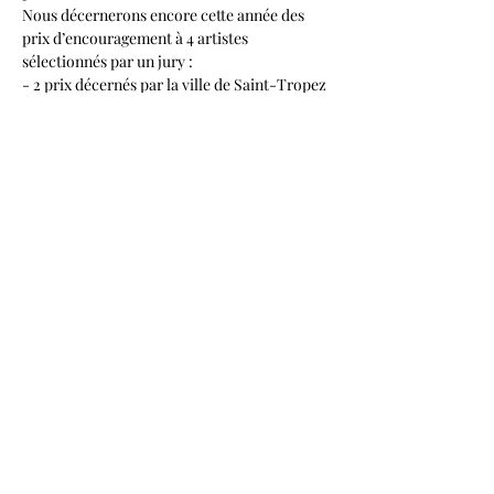
Nous décernerons encore cette année des 
prix d’encouragement à 4 artistes 
sélectionnés par un jury :

- 2 prix décernés par la ville de Saint-Tropez

- 2 prix décernés par l’association

Un ou plusieurs écrivains sont à l’honneur et 
dédicacent leurs derniers romans.
INFORMATIONS PRATIQUES

HORAIRES…
Afficher plus
Partager cet événement