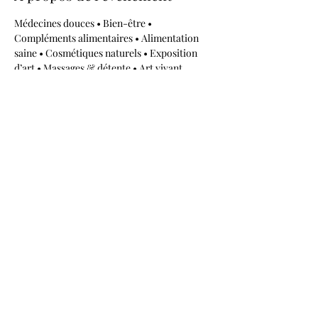
Médecines douces • Bien-être • 
Compléments alimentaires • Alimentation 
saine • Cosmétiques naturels • Exposition 
d’art • Massages & détente • Art vivant
Partager cet événement
RECYCLAGE DESIGN
©2020 par Recyclage Design
Mentions légales
Conditions générales