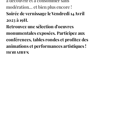
à découvrir et à consommer sans 
modération... et bien plus encore !
Soirée de vernissage le Vendredi 14 Avril 
2023 à 19H.
Retrouvez une sélection d'oeuvres 
monumentales exposées. Participez aux 
conférences, tables rondes et profitez des 
animations et performances artistiques !
HORAIRES
Afficher plus
Partager cet événement
RECYCLAGE DESIGN