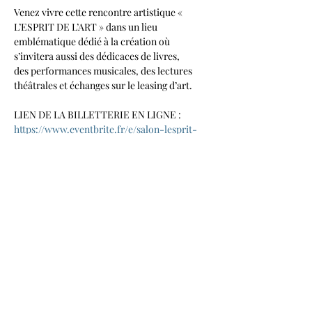
Venez vivre cette rencontre artistique « 
L’ESPRIT DE L’ART » dans un lieu 
emblématique dédié à la création où 
s’invitera aussi des dédicaces de livres,
des performances musicales, des lectures 
théâtrales et échanges sur le leasing d’art.
LIEN DE LA BILLETTERIE EN LIGNE :
https://www.eventbrite.fr/e/salon-lesprit-
de-lart-tickets-1414660620999?
aff=oddtdtcreator
Partager cet événement