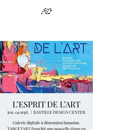
RECYCLAGE DESIGN
Des pièces d'exception et uniques d'artistes et artisans d'art
L’ESPRIT DE L’ART
jeu. 04 sept.
  |  
BASTILLE DESIGN CENTER
Galerie digitale à dimension humaine,
TARGETART franchit une nouvelle étape en