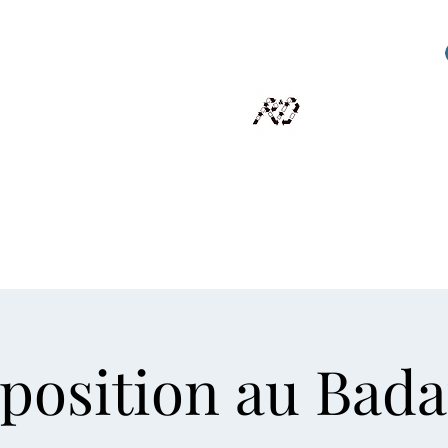
RECYCLAGE DESIGN
Des pièces d'exception et uniques d'artistes et artis
scalisation
Présentation
Artistes
Boutique
Revue de presse
position au Bad