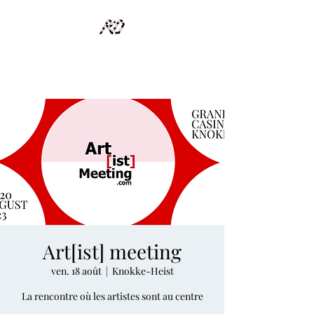
RECYCLAGE DESIGN
Des pièces d'exception et uniques d'artistes et artisans d'art
Art[ist] meeting
ven. 18 août
  |  
Knokke-Heist
​La rencontre où les artistes sont au centre​