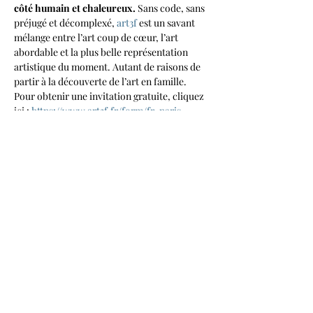
côté humain et chaleureux.
 Sans code, sans 
préjugé et décomplexé, 
art3f
 est un savant 
mélange entre l’art coup de cœur, l’art 
abordable et la plus belle représentation 
artistique du moment. Autant de raisons de 
partir à la découverte de l’art en famille.
Pour obtenir une invitation gratuite, cliquez 
ici : 
https://www.art3f.fr/form/fr-paris-
exposant-23/?exp=Recyclage+Design
Partager cet événement
RECYCLAGE DESIGN