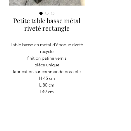
Petite table basse métal
riveté rectangle
Table basse en métal d'époque riveté
recyclé
finition patine vernis
pièce unique
fabrication sur commande possible
H 45 cm
L 80 cm
l 49 cm
Poids 40 kg
RECYCLAGE DESIGN