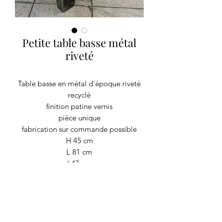
Petite table basse métal
riveté
Table basse en métal d'époque riveté
recyclé
finition patine vernis
pièce unique
fabrication sur commande possible
H 45 cm
L 81 cm
l 47 cm
Poids 40 kg