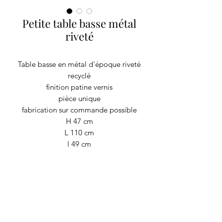
Petite table basse métal
riveté
Table basse en métal d'époque riveté
recyclé
finition patine vernis
pièce unique
fabrication sur commande possible
H 47 cm
L 110 cm
l 49 cm
Poids 60 kg
RECYCLAGE DESIGN