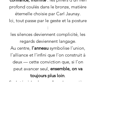
profond coulés dans le bronze, matière
éternelle choisie par Carl Jaunay.
Ici, tout passe par le geste et la posture
:
les silences deviennent complicité, les
regards deviennent langage.
Au centre,
l’anneau
symbolise l’union,
l’alliance et l’infini que l’on construit à
deux — cette conviction que, si l’on
peut avancer seul,
ensemble, on va
toujours plus loin
.
Sculptée à la
cire perdue
, chaque pièce
comme chaque être est unique et une
parenthèse suspendue, un hommage à
l’amour authentique qui élève et
transforme.
Détails techniques