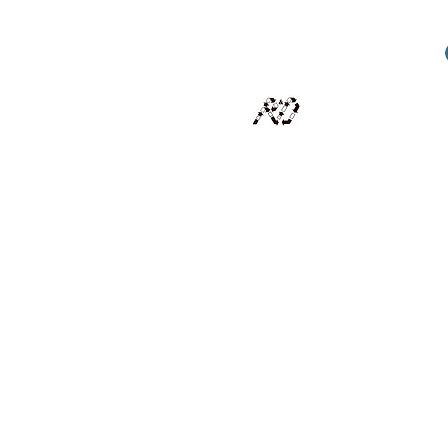
RECYCLAGE DESIGN
Des pièces d'exception et uniques d'artistes et artis
scalisation
Présentation
Artistes
Boutique
Revue de presse