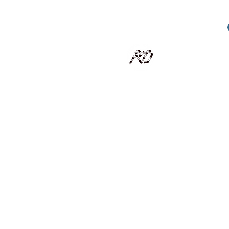
RECYCLAGE DESIGN
Des pièces d'exception et uniques d'artistes et artis
scalisation
Présentation
Artistes
Boutique
Revue de presse